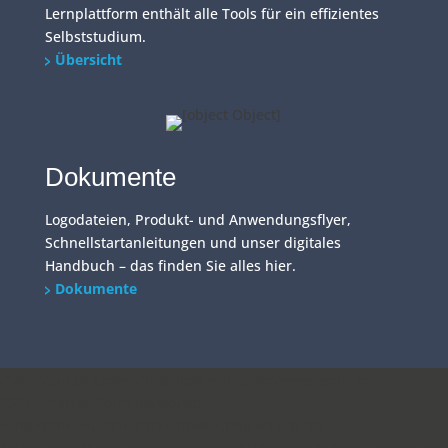
Lernplattform enthält alle Tools für ein effizientes
Selbststudium.
Übersicht
Dokumente
Logodateien, Produkt- und Anwendungsflyer,
Schnellstartanleitungen und unser digitales
Handbuch – das finden Sie alles hier.
Dokumente
/home/put3vlvje3w5/migrated_webspace/www/website-
0521/smartperform.de/wp/wp-
content/themes/SmartDivi/footer.php on line
20