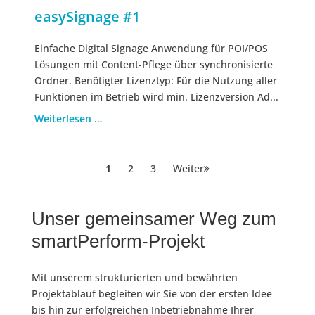
easySignage #1
Einfache Digital Signage Anwendung für POI/POS
Lösungen mit Content-Pflege über synchronisierte
Ordner.​ Benötigter Lizenztyp: Für die Nutzung aller
Funktionen im Betrieb wird min. Lizenzversion Ad...
Weiterlesen …
Seitennummerierung
Page
Page
Page
1
2
3
Weiter
der
Beiträge
Unser gemeinsamer Weg zum
smartPerform-Projekt
Mit unserem strukturierten und bewährten
Projektablauf begleiten wir Sie von der ersten Idee
bis hin zur erfolgreichen Inbetriebnahme Ihrer