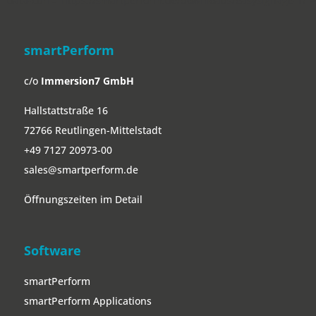
" data-curr="https://smartperform.de/downloads/easysignage-1/">
smartPerform
c/o
Immersion7 GmbH
Hallstattstraße 16
72766 Reutlingen-Mittelstadt
+49 7127 20973-00
sales@smartperform.de
Öffnungszeiten im Detail
Software
smartPerform
smartPerform Applications