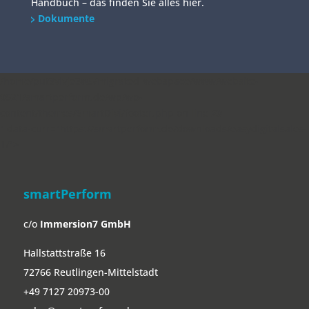
Handbuch – das finden Sie alles hier.
Dokumente
/home/put3vlvje3w5/migrated_webspace/www/website-
0521/smartperform.de/wp/wp-
content/themes/SmartDivi/footer.php on line
20
" data-curr="https://smartperform.de/downloads/easydigitalsales-
1/">
smartPerform
c/o
Immersion7 GmbH
Hallstattstraße 16
72766 Reutlingen-Mittelstadt
+49 7127 20973-00