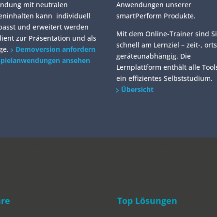
ndung mit neutralen
Anwendungen unserer
ninhalten kann individuell
smartPerform Produkte.
asst und erweitert werden
Mit dem Online-Trainer sind S
ient zur Präsentation und als
schnell am Lernziel – zeit-, ort
ge.
Demoversion anfordern
geräteunabhängig. Die
spielanwendungen ansehen
Lernplattform enthält alle Tool
ein effizientes Selbststudium.
Übersicht
erform.de/wp/wp-content/themes/SmartDivi/footer.php on line
2
eboard-5/">
are
Top Lösungen