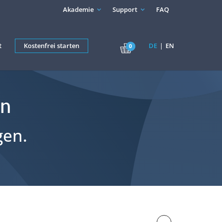
Akademie
Support
FAQ
t
Kostenfrei starten
DE
EN
0
in
gen.