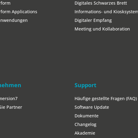
rform
Digitales Schwarzes Brett
form Applications
Informations- und Kiosksyste
lanwendungen
Digitaler Empfang
Meeting und Kollaboration
nehmen
Support
mersion7
Häufige gestellte Fragen (FAQ)
ie Partner
Software Update
Dokumente
Changelog
Akademie