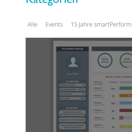
Alle
Events
15 Jahre smartPerform