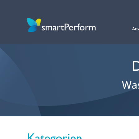
An
D
Was
Kategorien