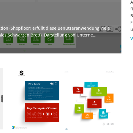
A
f
B
F
tion (Shopfloor) erfüllt diese Benutzeranwendung viele
u
les Schwarzen Brett), Darstellung von Unterne...
W