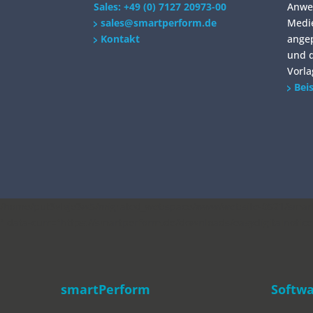
Sales: +49 (0) 7127 20973-00
Anwe
sales@smartperform.de
Medie
Kontakt
angep
und d
Vorla
Bei
/home/put3vlvje3w5/migrated_webspace/www/website-0521/smartp
" data-curr="https://smartperform.de/downloads/easydigitalnotic
smartPerform
Softw