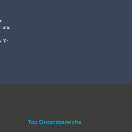
ie
s- und
s für
0
Top Einsatzbereiche