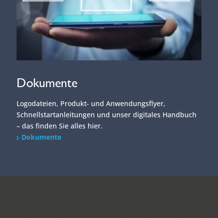
Dokumente
Logodateien, Produkt- und Anwendungsflyer,
Schnellstartanleitungen und unser digitales Handbuch
– das finden Sie alles hier.
Dokumente
/home/put3vlvje3w5/migrated_webspace/www/website-
0521/smartperform.de/wp/wp-
content/themes/SmartDivi/footer.php on line
20
" data-curr="https://smartperform.de/smartperform-auf-der-ise-