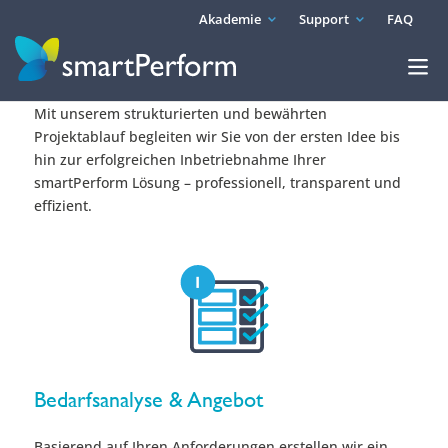
Akademie
Support
FAQ
Unser gemeinsamer Weg zum
smartPerform-Projekt
Mit unserem strukturierten und bewährten
Projektablauf begleiten wir Sie von der ersten Idee bis
hin zur erfolgreichen Inbetriebnahme Ihrer
smartPerform Lösung – professionell, transparent und
effizient.
Bedarfsanalyse & Angebot
Basierend auf Ihren Anforderungen erstellen wir ein