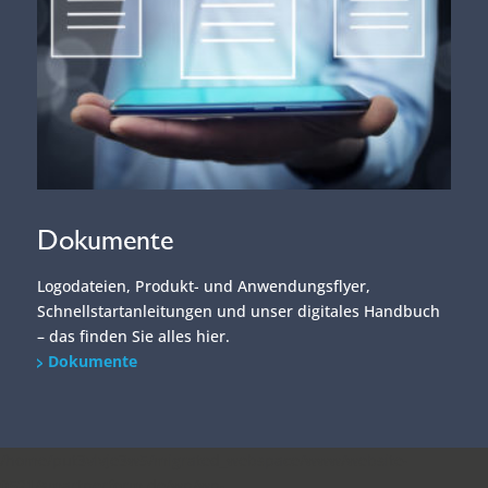
Dokumente
Logodateien, Produkt- und Anwendungsflyer,
Schnellstartanleitungen und unser digitales Handbuch
– das finden Sie alles hier.
Dokumente
/home/put3vlvje3w5/migrated_webspace/www/website-
0521/smartperform.de/wp/wp-