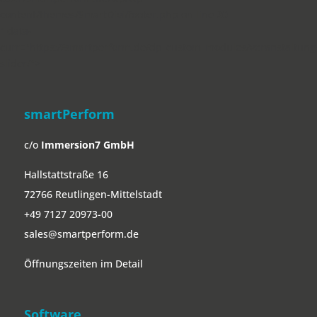
content/themes/SmartDivi/footer.php on line
20
" data-
curr="https://smartperform.de/dp_custom_modules/veranstaltung
slider/">
smartPerform
c/o
Immersion7 GmbH
Hallstattstraße 16
72766 Reutlingen-Mittelstadt
+49 7127 20973-00
sales@smartperform.de
Öffnungszeiten im Detail
Software