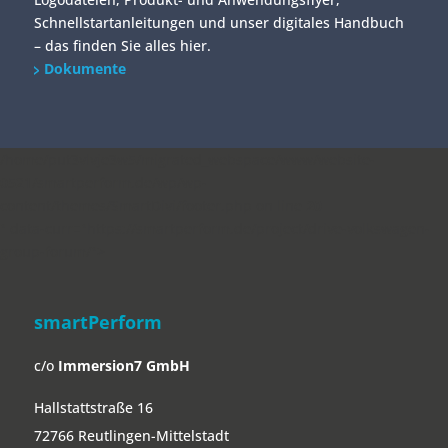
Schnellstartanleitungen und unser digitales Handbuch
– das finden Sie alles hier.
Dokumente
/home/put3vlvje3w5/migrated_webspace/www/website-
0521/smartperform.de/wp/wp-
content/themes/SmartDivi/footer.php on line
20
" data-curr="https://smartperform.de/project/drive-volkswagen-
group-forum/">
smartPerform
c/o
Immersion7 GmbH
Hallstattstraße 16
72766 Reutlingen-Mittelstadt