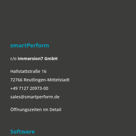
0521/smartperform.de/wp/wp-
content/themes/SmartDivi/footer.php on line
20
" data-curr="https://smartperform.de/downloads/collaboration-
app/">
smartPerform
c/o
Immersion7 GmbH
Hallstattstraße 16
72766 Reutlingen-Mittelstadt
+49 7127 20973-00
sales@smartperform.de
Öffnungszeiten im Detail
Software