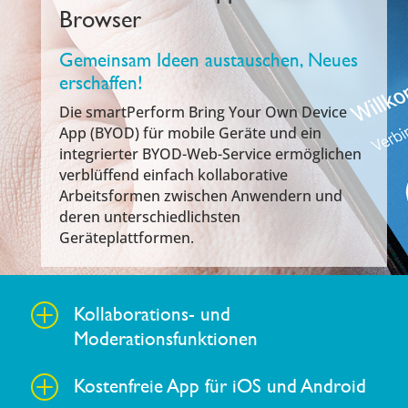
Browser
Gemeinsam Ideen austauschen, Neues
erschaffen!
Die smartPerform Bring Your Own Device
App (BYOD) für mobile Geräte und ein
integrierter BYOD-Web-Service ermöglichen
verblüffend einfach kollaborative
Arbeitsformen zwischen Anwendern und
deren unterschiedlichsten
Geräteplattformen.
Kollaborations- und
P
Moderationsfunktionen
Kostenfreie App für iOS und Android
P