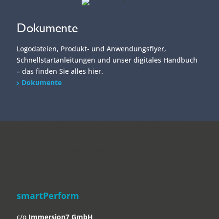
Dokumente
Logodateien, Produkt- und Anwendungsflyer,
Schnellstartanleitungen und unser digitales Handbuch
– das finden Sie alles hier.
Dokumente
/home/put3vlvje3w5/migrated_webspace/www/website-
0521/smartperform.de/wp/wp-
content/themes/SmartDivi/footer.php on line
20
" data-curr="https://smartperform.de/byod-app/">
smartPerform
c/o
Immersion7 GmbH