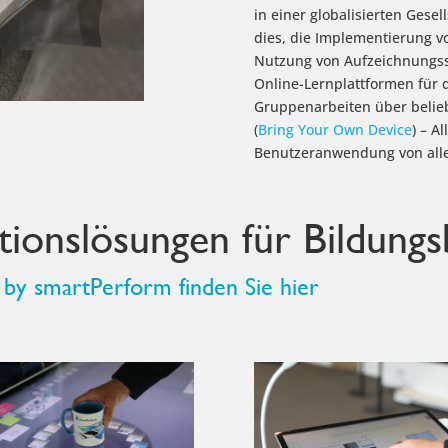
in einer globalisierten Gesel
dies, die Implementierung 
Nutzung von Aufzeichnungs
Online-Lernplattformen für 
Gruppenarbeiten über belie
(
Bring Your Own Device
) – A
Benutzeranwendung von alle
ionslösungen für Bildungs
by smartPerform finden Sie hier