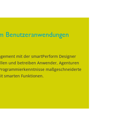
m Benutzeranwendungen
gement mit der smartPerform Designer
tellen und betreiben Anwender, Agenturen
Programmierkenntnisse maßgeschneiderte
t smarten Funktionen.